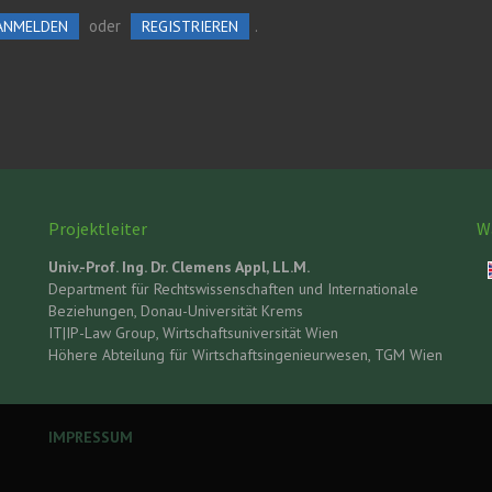
oder
.
ANMELDEN
REGISTRIEREN
Projektleiter
Wä
Univ.-Prof. Ing. Dr. Clemens Appl, LL.M.
Department für Rechtswissenschaften und Internationale
Beziehungen, Donau-Universität Krems
IT|IP-Law Group, Wirtschaftsuniversität Wien
Höhere Abteilung für Wirtschaftsingenieurwesen, TGM Wien
IMPRESSUM