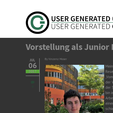
Direkt zum Inhalt
Vorstellung als Junior
By
Vinzenz Moser
JUL
06
Mein
2017
Rese
„Vom
der 
0
der 
bin 
Arbe
eine
schi