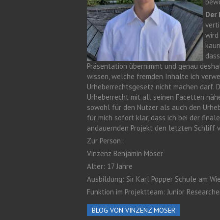
bew
Der 
vert
wird
kaum
dass
Präsentation übernimmt und genau deshalb
wissen, welche fremden Inhalte ich verwe
Urheberrechtsgesetz nicht machen darf. D
Urheberrecht mit all seinen Facetten nähe
sowohl für den Nutzer als auch den Urheb
für mich sofort klar, dass ich bei der fin
andauernden Projekt den letzten Schliff v
Zur Person:
Vinzenz Benjamin Moser
Alter: 17 Jahre
Ausbildung: Sir Karl Popper Schule am W
Funktion im Projektteam: Junior Researche
BLOG VON VINZENZ MOSER