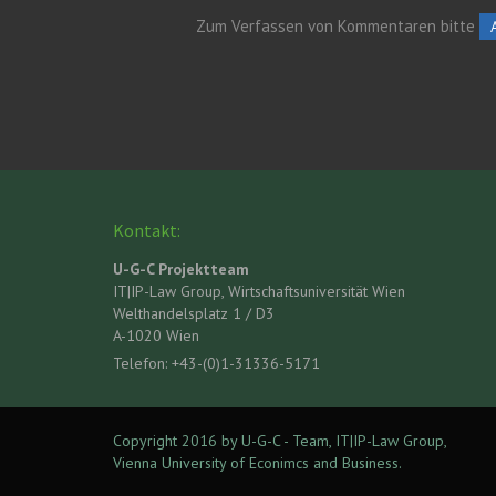
Zum Verfassen von Kommentaren bitte
Kontakt:
U-G-C Projektteam
IT|IP-Law Group, Wirtschaftsuniversität Wien
Welthandelsplatz 1 / D3
A-1020 Wien
Telefon: +43-(0)1-31336-5171
Copyright 2016 by U-G-C - Team, IT|IP-Law Group,
Vienna University of Econimcs and Business.