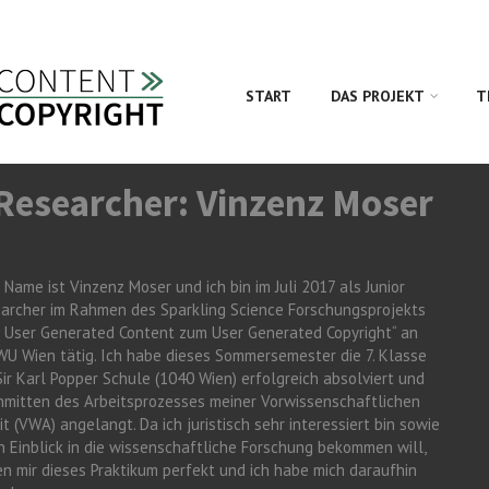
START
DAS PROJEKT
T
 Researcher: Vinzenz Moser
 Name ist Vinzenz Moser und ich bin im Juli 2017 als Junior
archer im Rahmen des Sparkling Science Forschungsprojekts
 User Generated Content zum User Generated Copyright“ an
WU Wien tätig. Ich habe dieses Sommersemester die 7. Klasse
Sir Karl Popper Schule (1040 Wien) erfolgreich absolviert und
inmitten des Arbeitsprozesses meiner Vorwissenschaftlichen
it (VWA) angelangt. Da ich juristisch sehr interessiert bin sowie
n Einblick in die wissenschaftliche Forschung bekommen will,
en mir dieses Praktikum perfekt und ich habe mich daraufhin