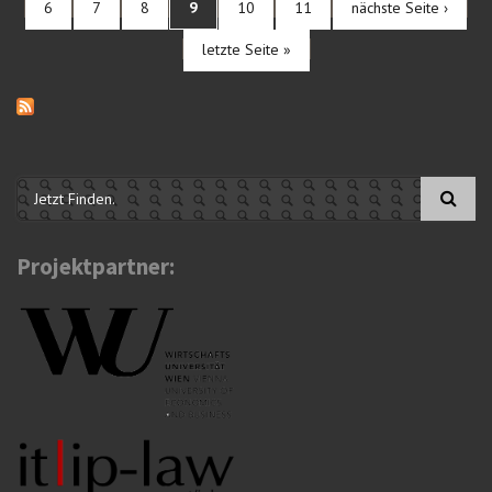
6
7
8
9
10
11
nächste Seite ›
letzte Seite »
Suchformular
Projektpartner: