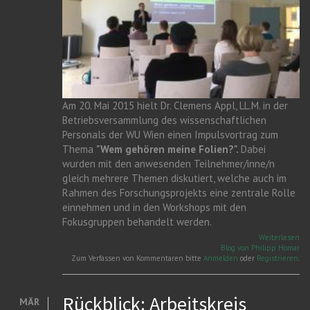
Am 20. Mai 2015 hielt Dr. Clemens Appl, LL.M. in der
Betriebsversammlung des wissenschaftlichen
Personals der WU Wien einen Impulsvortrag zum
Thema
"Wem gehören meine Folien?".
Dabei
wurden mit den anwesenden Teilnehmer/inne/n
gleich mehrere Themen diskutiert, welche auch im
Rahmen des Forschungsprojekts eine zentrale Rolle
einnehmen und in den Workshops mit den
Fokusgruppen behandelt werden.
üb
Weiterlesen
Fo
Blog von Philipp Homar
de
Zum Verfassen von Kommentaren bitte
Anmelden
oder
Registrieren
.
Be
de
wi
Pe
Wi
Rückblick: Arbeitskreis
MÄR