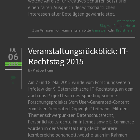
welche Anreize für kreatives Schaffen setzt und
einen fairen Ausgleich der wirtschaftlichen
Interessen aller Beteiligten gewährleistet.
üb
Weiterlesen
St
Blog von Philipp Homar
zu
Zum Verfassen von Kommentaren bitte
Anmelden
oder
Registrieren
.
Ur
No
Veranstaltungsrückblick: IT-
JUL
06
Rechtstag 2015
2015
By
Philipp Homar
Am 7. und 8. Mai 2015 wurde vom Forschungsverein
0
Infolaw der 9. Österreichische IT-Rechtstag, an dem
auch das Projektteam des Sparkling Science
Forschungsprojekts „Vom User-Generated-Content
zum User-Generated-Copyright“ teilnahm. Mit den
Themenschwerpunkten Datenschutzrecht,
Persönlichkeitsrechte im Internet sowie E-Commerce
wurden in der Veranstaltung gleich mehrere
Kernbereiche behandelt, welche auch im Rahmen