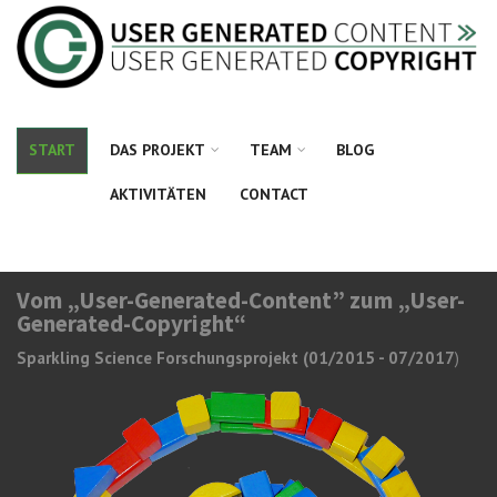
Direkt zum Inhalt
START
DAS PROJEKT
TEAM
BLOG
AKTIVITÄTEN
CONTACT
Vom „User-Generated-Content” zum „User-
Generated-Copyright“
Sparkling Science Forschungsprojekt (01/2015 - 07/2017
)