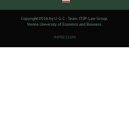
Copyright 2016 by U-G-C - Team, IT|IP-Law Group,
Vienna University of Econimcs and Business.
IMPRESSUM