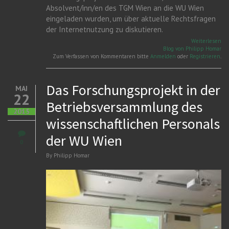
Absolvent/inn/en des TGM Wien an die WU Wien
eingeladen wurden, um über aktuelle Rechtsfragen
der Internetnutzung zu diskutieren.
üb
Weiterlesen
Pra
Blog von Philipp Homar
für
Zum Verfassen von Kommentaren bitte
Anmelden
oder
Registrieren
.
Al
de
Wi
Das Forschungsprojekt in der
MAI
22
Betriebsversammlung des
2015
wissenschaftlichen Personals
der WU Wien
0
By
Philipp Homar