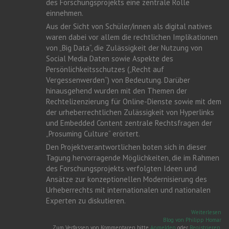
des Forschungsprojekts eine zentrale Rolle
einnehmen.
Aus der Sicht von Schüler/innen als digital natives
waren dabei vor allem die rechtlichen Implikationen
von „Big Data“, die Zulässigkeit der Nutzung von
Social Media Daten sowie Aspekte des
Persönlichkeitsschutzes („Recht auf
Vergessenwerden“) von Bedeutung. Darüber
hinausgehend wurden mit den Themen der
Rechtelizenzierung für Online-Dienste sowie mit dem
der urheberrechtlichen Zulässigkeit von Hyperlinks
und Embedded Content zentrale Rechtsfragen der
„Prosuming Culture“ erörtert.
Den Projektverantwortlichen boten sich in dieser
Tagung hervorragende Möglichkeiten, die im Rahmen
des Forschungsprojekts verfolgten Ideen und
Ansätze zur konzeptionellen Modernisierung des
Urheberrechts mit internationalen und nationalen
Experten zu diskutieren.
üb
Weiterlesen
Ver
Blog von Philipp Homar
IT
Zum Verfassen von Kommentaren bitte
Anmelden
oder
Registrieren
.